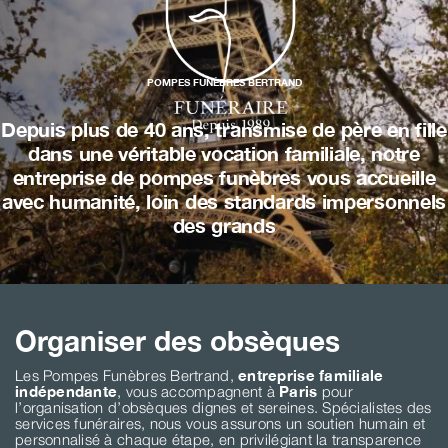
POMPES FUNÈBRES BERTRAND
Depuis plus de 40 ans, transmise de père en fille
dans une véritable vocation familiale, notre
entreprise de pompes funèbres vous accueille
avec humanité, loin des standards impersonnels
des grands
Organiser des obsèques
Les Pompes Funèbres Bertrand,
entreprise familiale
indépendante
, vous accompagnent à
Paris
pour
l’organisation d’obsèques dignes et sereines. Spécialistes des
services funéraires, nous vous assurons un soutien humain et
personnalisé à chaque étape, en privilégiant la transparence