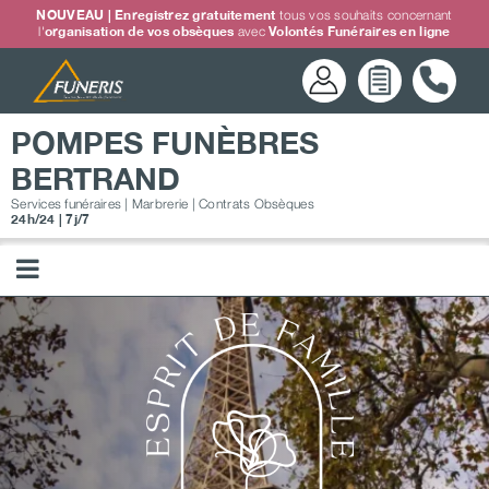
Passer
NOUVEAU | Enregistrez gratuitement
tous vos souhaits concernant
l'
organisation de vos obsèques
avec
Volontés Funéraires en ligne
au
contenu
POMPES FUNÈBRES
BERTRAND
Services funéraires | Marbrerie | Contrats Obsèques
24h/24 | 7j/7