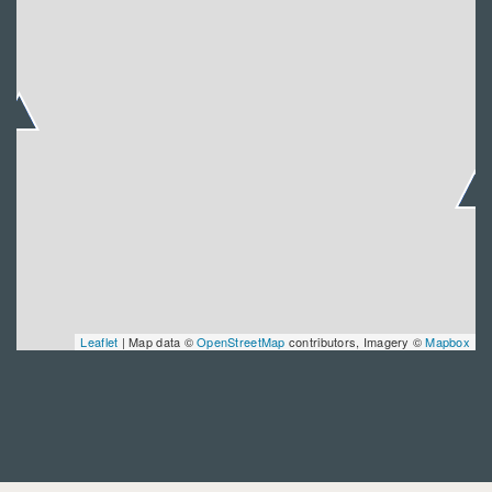
Leaflet
| Map data ©
OpenStreetMap
contributors, Imagery ©
Mapbox