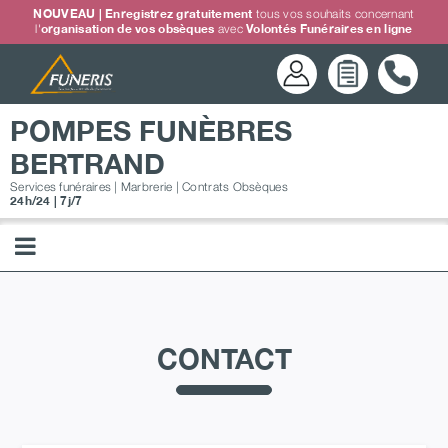
Passer
NOUVEAU | Enregistrez gratuitement
tous vos souhaits concernant
l'
organisation de vos obsèques
avec
Volontés Funéraires en ligne
au
contenu
POMPES FUNÈBRES
BERTRAND
Services funéraires | Marbrerie | Contrats Obsèques
24h/24 | 7j/7
CONTACT