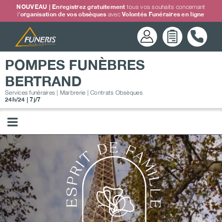
Passer
NOUVEAU | Enregistrez gratuitement
tous vos souhaits concernant
l'
organisation de vos obsèques
avec
Volontés Funéraires en ligne
au
contenu
POMPES FUNÈBRES
BERTRAND
Services funéraires | Marbrerie | Contrats Obsèques
24h/24 | 7j/7