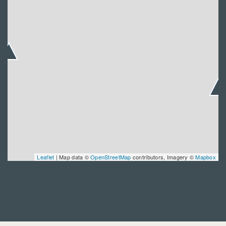
Leaflet
| Map data ©
OpenStreetMap
contributors, Imagery ©
Mapbox