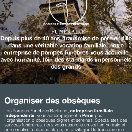
POMPES FUNÈBRES BERTRAND
Depuis plus de 40 ans, transmise de père en fille
dans une véritable vocation familiale, notre
entreprise de pompes funèbres vous accueille
avec humanité, loin des standards impersonnels
des grands
Organiser des obsèques
Les Pompes Funèbres Bertrand,
entreprise familiale
indépendante
, vous accompagnent à
Paris
pour
l’organisation d’obsèques dignes et sereines. Spécialistes des
services funéraires, nous vous assurons un soutien humain et
personnalisé à chaque étape, en privilégiant la transparence