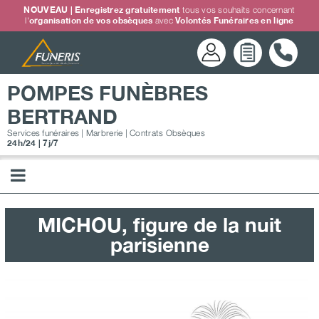
Passer
NOUVEAU | Enregistrez gratuitement
tous vos souhaits concernant
l'
organisation de vos obsèques
avec
Volontés Funéraires en ligne
au
contenu
POMPES FUNÈBRES
BERTRAND
Services funéraires | Marbrerie | Contrats Obsèques
24h/24 | 7j/7
MICHOU, figure de la nuit
parisienne