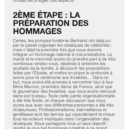
consacrés à régler ces aspects.
2ÈME ÉTAPE : LA
PRÉPARATION DES
HOMMAGES
Certes, les pompes funèbres Bertrand ont déjà pu
par le passé organiser les obsèques de célébrités ;
mais c’était la première fois que nous devions
intégrer un hommage national à nos prestations. Le
mardi et le mercredi avons du prendre part à de très
nombreux rendez-vous, destinés à entendre les
souhaits de la famille, à découvrir les propositions
faites par l’Élysée, et mettre en place le protocole à
suivre pour la cérémonie aux Invalides… Dans ce
but, nous avons été amenés à rencontrer tour à tour
Mme Macron, première dame de France, ainsi que
le gouverneur des Invalides, que nous avons retrouvé
dans son bureau. Toute cette partie organisationnelle
a été très fluide, et chaque discussion que nous
avons eue avec ces différentes personnes a été très
chaleureuse. Professionnalisme, bienveillance et
gentillesse sont les termes qui caractérisent le mieux
tous les acteurs impliqués dans l’organisation des
obsèques. Nous partagions tous un seul objectif :
rendre le plus bel hommage possible à ce grand