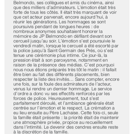
Belmondo, ses collègues et amis du cinéma, ainsi
que des milliers d’admirateurs. L’émotion était très
forte de tous les côtés. Il était très marquant de voir
que cet acteur parvenait, encore aujourd’hui, à
réunir les générations. Les hommages se sont
poursuivis pendant de longues heures : de
nombreux anonymes souhaitaient honorer la
mémoire de JP Belmondo en défilant devant son
cercueil jusqu’au soir. L’émotion s’est poursuivie le
vendredi matin, lorsque le cercueil a été escorté par
la police jusqu’à Saint Germain des Prés, où s’est
tenue une cérémonie plus intime. Ce jour-là, la
pression était à son paroxysme, notamment en
raison de la présence des médias. C’est pourquoi
nous nous étions préparés très tôt le matin : il fallait
être bien au fait des différents placements, bien
respecter la liste des invités… Sans compter, encore
une fois, sur la foule des admirateurs de l’acteur,
venus lui rendre un dernier hommage. Le service
d’ordre a donc vu ses effectifs renforcés par les
forces de police. Heureusement, tout s’est
parfaitement déroulé, et l’ambiance générale était
centrée sur l’émotion et le respect. La crémation a
eu lieu ensuite au Père Lachaise. Cette fois-ci, seule
la famille était présente : la priorité était de maintenir
une atmosphère privée, propice au recueillement
dans l’intimité. Le devenir des cendres ensuite reste
à la discrétion de la famille.