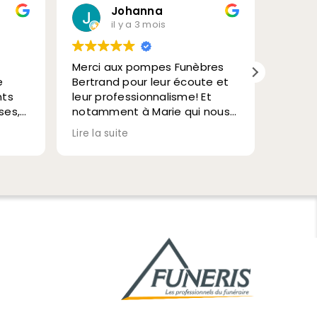
Johanna
il y a 3 mois
Merci aux pompes Funèbres
Je tie
e
Bertrand pour leur écoute et
recommand
nts
leur professionnalisme! Et
Funèbr
ses,
notamment à Marie qui nous
leur p
s
a bien orienté et encadré !
et les
Lire la suite
Lire la 
i
Encore merci.
ont ét
consei
d'adap
iciez
n'étai
,
les ci
ires.
d'être
dans
obsèqu
ais
encor
tent,
ille
t.