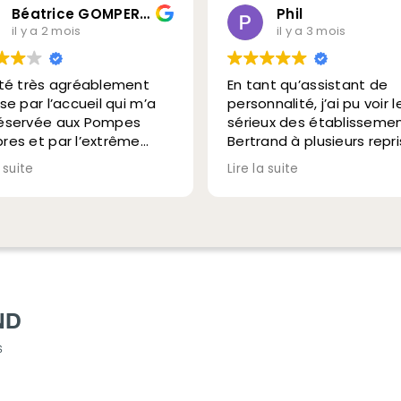
Béatrice GOMPERTZ
Phil
il y a 2 mois
il y a 3 mois
été très agréablement
En tant qu’assistant de
ise par l’accueil qui m’a
personnalité, j’ai pu voir l
réservée aux Pompes
sérieux des établisseme
res et par l’extrême
Bertrand à plusieurs repri
eillance des personnes
surtout lorsque vous ête
a suite
Lire la suite
 chargées de conduire le
désemparé face à ce qu
on , de déplacer le
vous arrive.
eil , etc… de Monsieur
Dès un simple appel
mari
téléphonique, vous bénéf
d’un accueil sympathique
avec des explications cla
Ils vous accompagnent 
toutes les démarches, m
ND
avant tout, ils vous écou
dans le respect de la fam
s
et des souhaits du défun
Un point important : ils