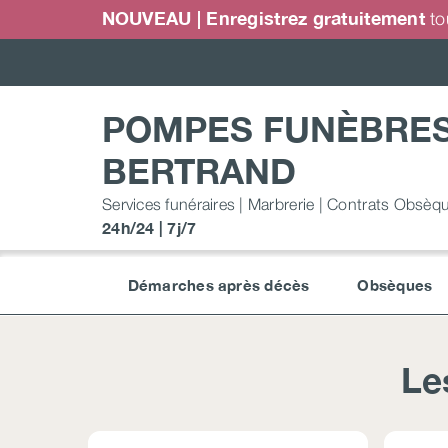
Passer
NOUVEAU | Enregistrez gratuitement
to
au
contenu
POMPES FUNÈBRE
BERTRAND
Services funéraires | Marbrerie | Contrats Obsèq
24h/24 | 7j/7
Démarches après décès
Obsèques
Le