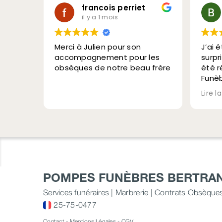
francois perriet
il y a 1 mois
Merci à Julien pour son
J’ai 
accompagnement pour les
surpr
obsèques de notre beau frère
été 
Funèb
bienv
Lire l
étant
fourg
cercu
Béno
POMPES FUNÈBRES BERTRA
Services funéraires | Marbrerie | Contrats Obsèque
25-75-0477
Contact
-
Mentions Légales
-
CGV