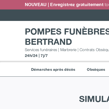
Passer
NOUVEAU | Enregistrez gratuitement
to
au
contenu
POMPES FUNÈBRE
BERTRAND
Services funéraires | Marbrerie | Contrats Obsèq
24h/24 | 7j/7
Démarches après décès
Obsèques
SIMUL