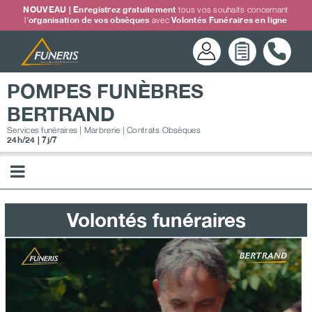
Passer
NOUVEAU | Enregistrez gratuitement
tous vos souhaits concernant
l'
organisation de vos obsèques
avec
Volontés Funéraires en ligne
au
contenu
POMPES FUNÈBRES
BERTRAND
Services funéraires | Marbrerie | Contrats Obsèques
24h/24 | 7j/7
Volontés funéraires