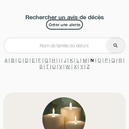
Rechercher un avis de décès
Créer une alerte
N
A
|
B
|
C
|
D
|
E
|
F
|
G
|
H
|
I
|
J
|
K
|
L
|
M
|
|
O
|
P
|
Q
|
R
|
S
|
T
|
U
|
V
|
W
|
X
|
Y
|
Z