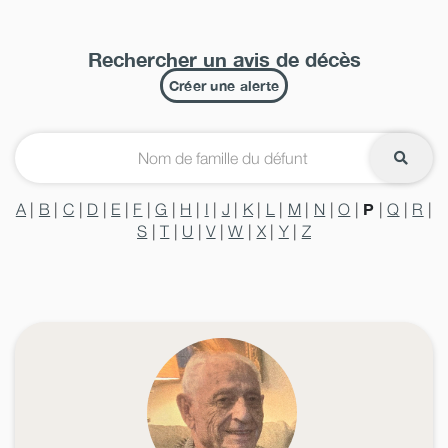
Rechercher un avis de décès
Créer une alerte
P
A
|
B
|
C
|
D
|
E
|
F
|
G
|
H
|
I
|
J
|
K
|
L
|
M
|
N
|
O
|
|
Q
|
R
|
S
|
T
|
U
|
V
|
W
|
X
|
Y
|
Z