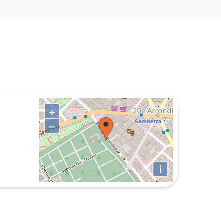
+
−
i