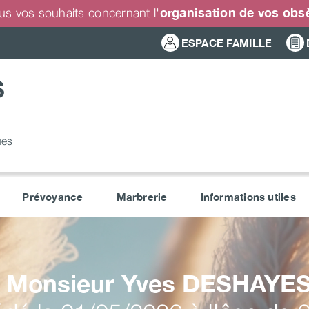
organisation de vos ob
us vos souhaits concernant l'
ESPACE FAMILLE
S
ues
Prévoyance
Marbrerie
Informations utiles
Monsieur Yves
DESHAYE