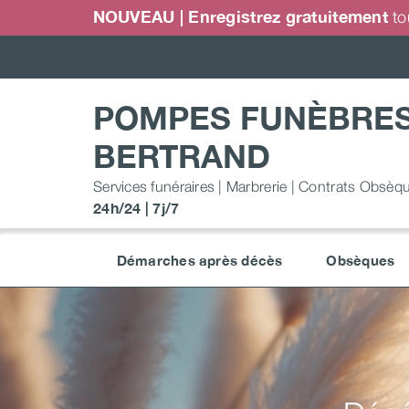
Passer
NOUVEAU | Enregistrez gratuitement
to
au
contenu
POMPES FUNÈBRE
BERTRAND
Services funéraires | Marbrerie | Contrats Obsèq
24h/24 | 7j/7
Démarches après décès
Obsèques