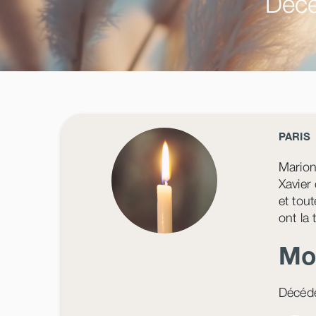
Décé
PARIS
Mario
Xavier
et tout
ont la
Mo
Décédé