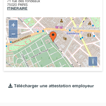
71 rue des rondeaux
75020
PARIS
ITINERAIRE
+
−
i
Télécharger une attestation employeur