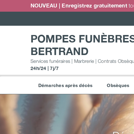
Passer
NOUVEAU | Enregistrez gratuitement
to
au
contenu
POMPES FUNÈBRE
BERTRAND
Services funéraires | Marbrerie | Contrats Obsèq
24h/24 | 7j/7
Démarches après décès
Obsèques