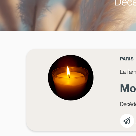
Décé
PARIS
La fam
Mo
Décédé