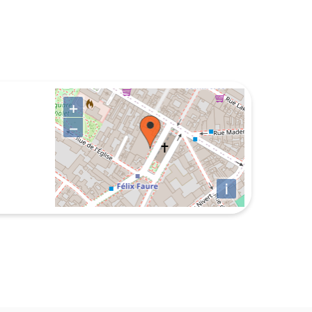
+
−
i