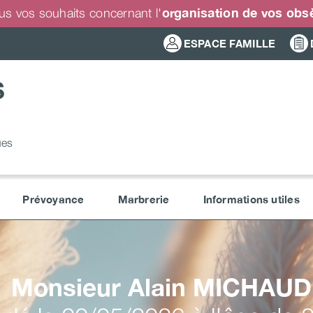
organisation de vos ob
us vos souhaits concernant l'
ESPACE FAMILLE
S
ues
Prévoyance
Marbrerie
Informations utiles
Monsieur Alain
MICHAUD