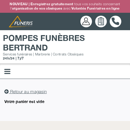
Passer
NOUVEAU | Enregistrez gratuitement
tous vos souhaits concernant
l'
organisation de vos obsèques
avec
Volontés Funéraires en ligne
au
contenu
POMPES FUNÈBRES
BERTRAND
Services funéraires | Marbrerie | Contrats Obsèques
24h/24 | 7j/7
Retour au magasin
Votre panier est vide