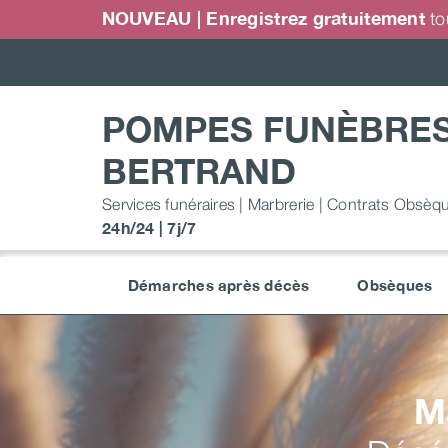
Passer
NOUVEAU | Enregistrez gratuitement
to
au
contenu
POMPES FUNÈBRE
BERTRAND
Services funéraires | Marbrerie | Contrats Obsèq
24h/24 | 7j/7
Démarches après décès
Obsèques
M