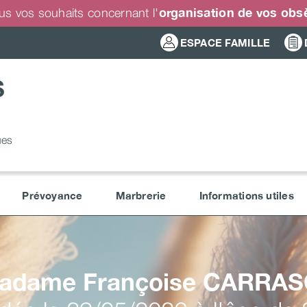
organisation de vos ob
us vos souhaits concernant l'
ESPACE FAMILLE
S
ues
Prévoyance
Marbrerie
Informations utiles
adame Françoise
CARRAS