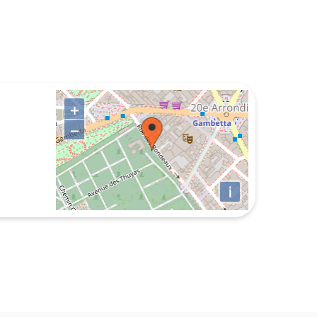
+
−
i