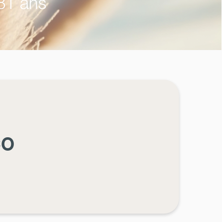
81 ans
CO